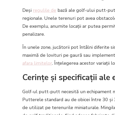
Deși
regulile de
bază ale golf-ului putt-putt
regionale. Unele terenuri pot avea obstacol
De exemplu, anumite locații ar putea permite
penalizare.
În unele zone, jucătorii pot întâlni diferite 
maximă de lovituri pe gaură sau implementar
afara limitelor
. Înțelegerea acestor variații 
Cerințe și specificații al
Golf-ul putt-putt necesită un echipament mi
Putterele standard au de obicei între 30 și 
de utilizat pe terenurile miniaturale. Mingil