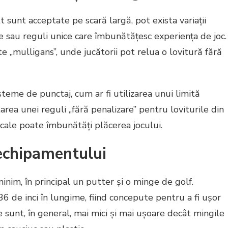
 sunt acceptate pe scară largă, pot exista variații
e sau reguli unice care îmbunătățesc experiența de joc.
 „mulligans”, unde jucătorii pot relua o lovitură fără
sisteme de punctaj, cum ar fi utilizarea unui limită
ea unei reguli „fără penalizare” pentru loviturile din
locale poate îmbunătăți plăcerea jocului.
e echipamentului
nim, în principal un putter și o minge de golf.
36 de inci în lungime, fiind concepute pentru a fi ușor
e sunt, în general, mai mici și mai ușoare decât mingile