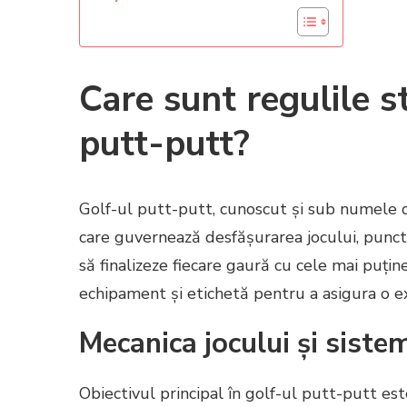
Care sunt regulile s
putt-putt?
Golf-ul putt-putt, cunoscut și sub numele d
care guvernează desfășurarea jocului, puncta
să finalizeze fiecare gaură cu cele mai puține
echipament și etichetă pentru a asigura o ex
Mecanica jocului și siste
Obiectivul principal în golf-ul putt-putt est