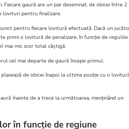
uri. Fiecare gaură are un par desemnat, de obicei între 2
 lovituri pentru finalizare.
punct pentru fiecare lovitură efectuată. Dacă un jucăto
 primi o lovitură de penalizare, în funcție de regulile
el mai mic scor total câștigă.
cătorul cel mai departe de gaură începe primul.
 plasează de obicei înapoi la ultima poziție cu o lovitur
e gaură înainte de a trece la următoarea, menținând un
or în funcție de regiune