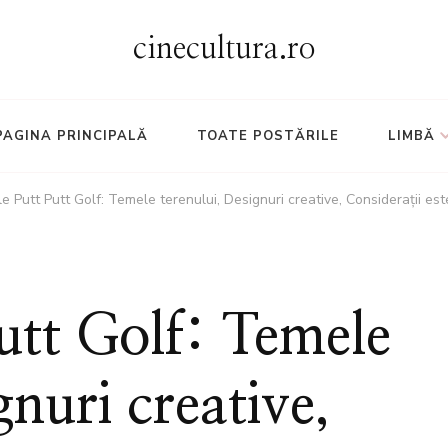
cinecultura.ro
PAGINA PRINCIPALĂ
TOATE POSTĂRILE
LIMBĂ
le Putt Putt Golf: Temele terenului, Designuri creative, Considerații est
Putt Golf: Temele
gnuri creative,