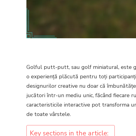
Golful putt-putt, sau golf miniatural, este g
o experiență plăcută pentru toți participanț
designurilor creative nu doar că îmbunătățeșt
jucători într-un mediu unic, făcând fiecare 
caracteristicile interactive pot transforma 
de toate vârstele.
Key sections in the article: