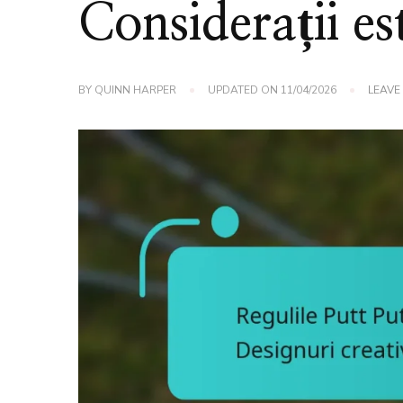
Considerații es
BY
QUINN HARPER
UPDATED ON
11/04/2026
LEAVE