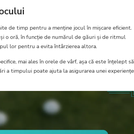
ocului
te de timp pentru a menține jocul în mișcare eficient.
i o oră, în funcție de numărul de găuri și de ritmul
impul lor pentru a evita întârzierea altora.
cifice, mai ales în orele de vârf, așa că este înțelept să
zări a timpului poate ajuta la asigurarea unei experiențe