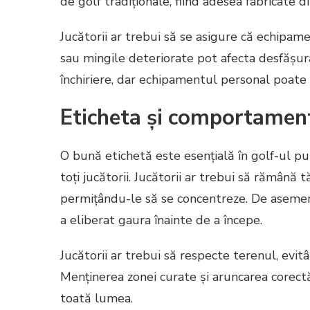
de golf tradiționale, fiind adesea fabricate di
Jucătorii ar trebui să se asigure că echipam
sau mingile deteriorate pot afecta desfășur
închiriere, dar echipamentul personal poate
Eticheta și comportament
O bună etichetă este esențială în golf-ul p
toți jucătorii. Jucătorii ar trebui să rămână tăc
permițându-le să se concentreze. De asemene
a eliberat gaura înainte de a începe.
Jucătorii ar trebui să respecte terenul, evit
Menținerea zonei curate și aruncarea corect
toată lumea.