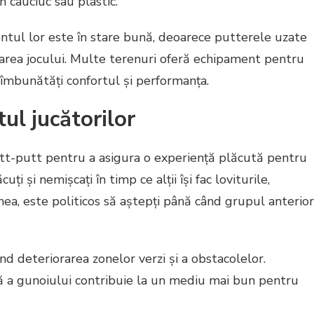
n cauciuc sau plastic.
entul lor este în stare bună, deoarece putterele uzate
area jocului. Multe terenuri oferă echipament pentru
 îmbunătăți confortul și performanța.
ul jucătorilor
utt-putt pentru a asigura o experiență plăcută pentru
uți și nemișcați în timp ce alții își fac loviturile,
a, este politicos să aștepți până când grupul anterior
ând deteriorarea zonelor verzi și a obstacolelor.
ă a gunoiului contribuie la un mediu mai bun pentru