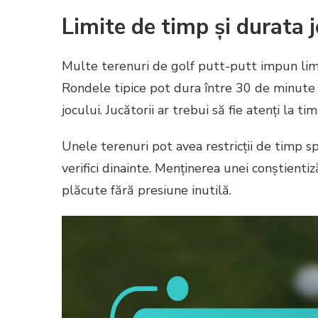
Limite de timp și durata j
Multe terenuri de golf putt-putt impun limi
Rondele tipice pot dura între 30 de minute ș
jocului. Jucătorii ar trebui să fie atenți la t
Unele terenuri pot avea restricții de timp spe
verifici dinainte. Menținerea unei conștienti
plăcute fără presiune inutilă.