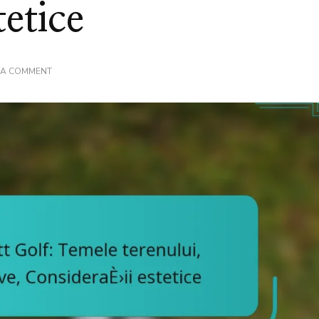
tetice
ON
 A COMMENT
REGULILE
PUTT
PUTT
GOLF:
TEMELE
TERENULUI,
DESIGNURI
CREATIVE,
CONSIDERAȚII
ESTETICE