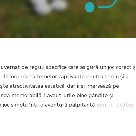
uvernat de reguli specifice care asigură un joc corect ș
ii. Incorporarea temelor captivante pentru teren și a
e atractivitatea estetică, dar îi și imersează pe
rundă memorabilă. Layout-urile bine gândite și
un joc simplu într-o aventură palpitantă
pentru jucători