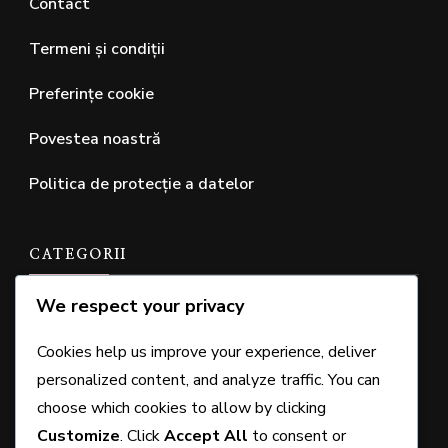
Contact
Termeni și condiții
Preferințe cookie
Povestea noastră
Politica de protecție a datelor
CATEGORII
We respect your privacy
Planul terenului de golf Putt Putt
Cookies help us improve your experience, deliver
Regulile Oficiale ale Putt Putt Golf
personalized content, and analyze traffic. You can
Sisteme de scor pentru Putt Putt Golf
choose which cookies to allow by clicking
Customize
. Click
Accept All
to consent or