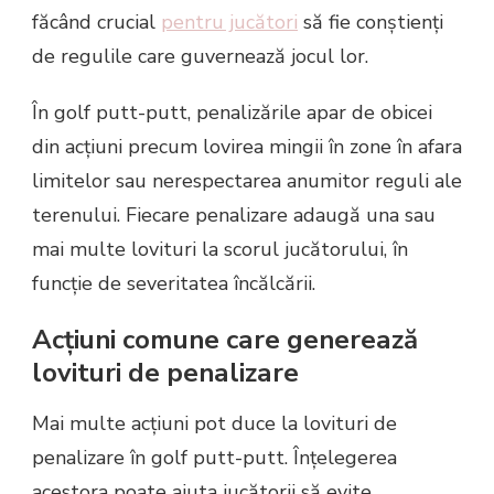
făcând crucial
pentru jucători
să fie conștienți
de regulile care guvernează jocul lor.
În golf putt-putt, penalizările apar de obicei
din acțiuni precum lovirea mingii în zone în afara
limitelor sau nerespectarea anumitor reguli ale
terenului. Fiecare penalizare adaugă una sau
mai multe lovituri la scorul jucătorului, în
funcție de severitatea încălcării.
Acțiuni comune care generează
lovituri de penalizare
Mai multe acțiuni pot duce la lovituri de
penalizare în golf putt-putt. Înțelegerea
acestora poate ajuta jucătorii să evite