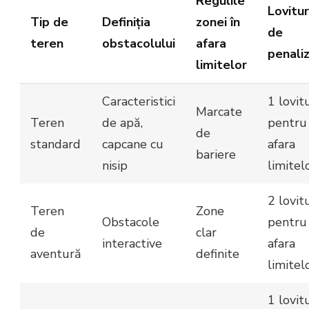
Regulile
Lovitur
Tip de
Definiția
zonei în
de
teren
obstacolului
afara
penali
limitelor
Caracteristici
1 lovit
Marcate
Teren
de apă,
pentru 
de
standard
capcane cu
afara
bariere
nisip
limitel
2 lovitu
Teren
Zone
Obstacole
pentru 
de
clar
interactive
afara
aventură
definite
limitel
1 lovit