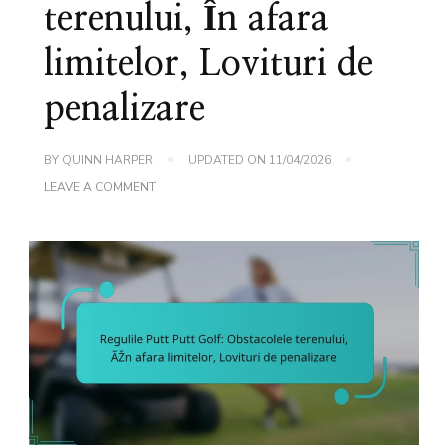
terenului, În afara
limitelor, Lovituri de
penalizare
BY
QUINN HARPER
UPDATED ON
11/04/2026
ON
LEAVE A COMMENT
REGULILE
PUTT
PUTT
GOLF:
OBSTACOLELE
TERENULUI,
ÎN
AFARA
LIMITELOR,
LOVITURI
DE
PENALIZARE