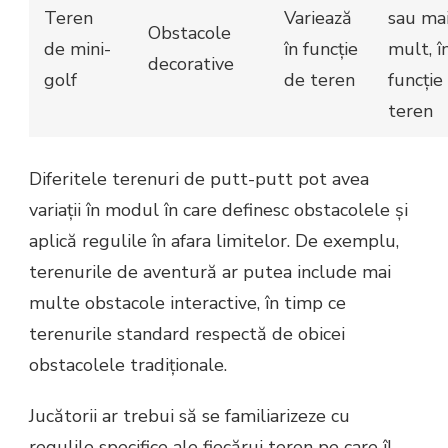
Teren
Variează
sau ma
Obstacole
de mini-
în funcție
mult, î
decorative
golf
de teren
funcție
teren
Diferitele terenuri de putt-putt pot avea
variații în modul în care definesc obstacolele și
aplică regulile în afara limitelor. De exemplu,
terenurile de aventură ar putea include mai
multe obstacole interactive, în timp ce
terenurile standard respectă de obicei
obstacolele tradiționale.
Jucătorii ar trebui să se familiarizeze cu
regulile specifice ale fiecărui teren pe care îl