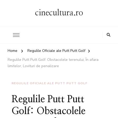
cinecultura.ro
Home
Regulile Oficiale ale Putt Putt Golf
Regulile Putt Putt Golf: Obstacolele terenului, În afara
limitelor, Lovituri de penalizare
REGULILE OFICIALE ALE PUTT PUTT GOLF
Regulile Putt Putt
Golf: Obstacolele