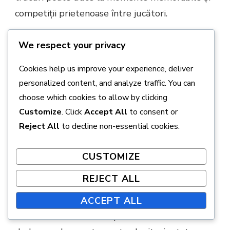
competiții prietenoase între jucători.
Penalizări de scor pentru acțiuni
We respect your privacy
specifice
Cookies help us improve your experience, deliver
Penalizările pot juca de asemenea un rol în
personalized content, and analyze traffic. You can
scorurile inovatoare, adăugând un element de
choose which cookies to allow by clicking
provocare și strategie. Jucătorii pot suferi
Customize
. Click
Accept All
to consent or
deduceri de puncte pentru acțiuni precum
Reject All
to decline non-essential cookies.
luarea prea mult timp pentru a finaliza o gaură
CUSTOMIZE
sau lovirea mingii unui alt jucător. Aceste
penalizări pot încuraja un joc mai rapid și
REJECT ALL
menținerea ritmului jocului.
ACCEPT ALL
Penalizările comune ar putea include o