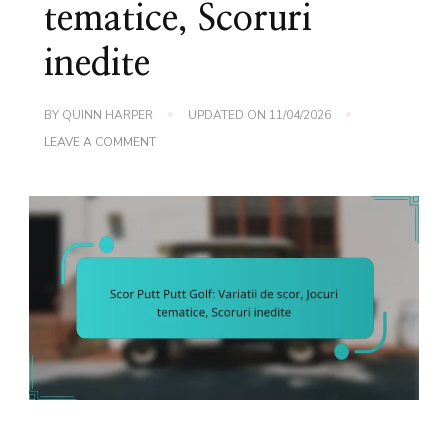
tematice, Scoruri
inedite
BY
QUINN HARPER
UPDATED ON
11/04/2026
ON
LEAVE A COMMENT
SCOR
PUTT
PUTT
GOLF:
VARIATII
DE
SCOR,
JOCURI
TEMATICE,
SCORURI
INEDITE