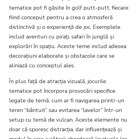
tematice pot fi găsite în golf putt-putt, fiecare
fiind conceput pentru a crea o atmosferă
distinctivă și o experiență de joc. Exemplele
includ aventuri cu pirați, safari în junglă și
explorări în spațiu. Aceste teme includ adesea
decorațiuni elaborate și obstacole care se
aliniază cu conceptul ales.
În plus față de atracția vizuală, jocurile
tematice pot încorpora provocări specifice
legate de temă, cum ar fi navigarea printr-un
teren “bântuit” sau evitarea “lavelor” într-un
setup cu temă de vulcan. Aceste elemente nu
doar că sporesc distracția, dar influențează și
modul în care jucătorii abordează loviturile lor.