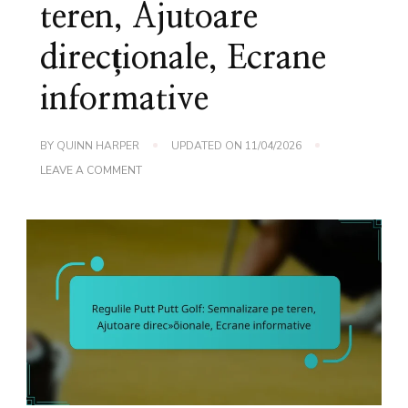
teren, Ajutoare
direcționale, Ecrane
informative
BY
QUINN HARPER
UPDATED ON
11/04/2026
ON
LEAVE A COMMENT
REGULILE
PUTT
PUTT
GOLF:
SEMNALIZARE
PE
TEREN,
AJUTOARE
DIRECȚIONALE,
ECRANE
INFORMATIVE