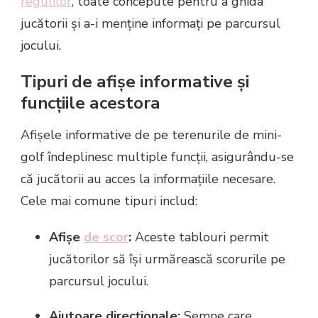
regulilor
, toate concepute pentru a ghida
jucătorii și a-i menține informați pe parcursul
jocului.
Tipuri de afișe informative și
funcțiile acestora
Afișele informative de pe terenurile de mini-
golf îndeplinesc multiple funcții, asigurându-se
că jucătorii au acces la informațiile necesare.
Cele mai comune tipuri includ:
Afișe
de scor
:
Aceste tablouri permit
jucătorilor să își urmărească scorurile pe
parcursul jocului.
Ajutoare direcționale:
Semne care