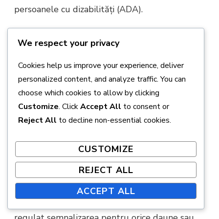
persoanele cu dizabilități (ADA).
Conformitatea cu reglementările
We respect your privacy
de siguranță pentru semnalizare
Cookies help us improve your experience, deliver
Conformitatea cu siguranța este primordială
personalized content, and analyze traffic. You can
atunci când vine vorba de semnalizarea pe
choose which cookies to allow by clicking
terenurile de mini-golf. Semnele trebuie să
Customize
. Click
Accept All
to consent or
transmită nu doar informații, ci și să asigure
Reject All
to decline non-essential cookies.
siguranța jucătorilor
care navighează terenul.
Aceasta include utilizarea materialelor care
CUSTOMIZE
sunt durabile și rezistente la intemperii pentru
REJECT ALL
a preveni deteriorarea în timp.
ACCEPT ALL
Operatorii terenurilor ar trebui să inspecteze
regulat semnalizarea pentru orice daune sau